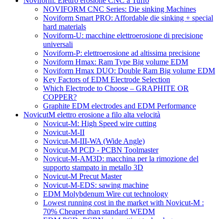
Noviform: Elettro erosione CNC a Tuffo
NOVIFORM CNC Series: Die sinking Machines
Noviform Smart PRO: Affordable die sinking + special
hard materials
Noviform-U: macchine elettroerosione di precisione
universali
Noviform-P: elettroerosione ad altissima precisione
Noviform Hmax: Ram Type Big volume EDM
Noviform Hmax DUO: Double Ram Big volume EDM
Key Factors of EDM Electrode Selection
Which Electrode to Choose – GRAPHITE OR
COPPER?
Graphite EDM electrodes and EDM Performance
NovicutM elettro erosione a filo alta velocità
Novicut-M: High Speed wire cutting
Novicut-M-II
Novicut-M-III-WA (Wide Angle)
Novicut-M PCD - PCBN Toolmaster
Novicut-M-AM3D: macchina per la rimozione del
supporto stampato in metallo 3D
Novicut-M Precut Master
Novicut-M-EDS: sawing machine
EDM Molybdenum Wire cut technology
Lowest running cost in the market with Novicut-M :
70% Cheaper than standard WEDM