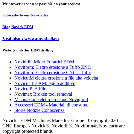
We answer as soon as possible on your request
Subscribe to our Newsletter
Blog Novick EDM
Visit also : www.novidrill.eu
Website only for EDM drilling
Novidrill: Micro Foratrici EDM
Noviform: Elettro erosione a Tuffo ZNC
Noviform: Elettro erosione CNC a Tuffo
NovicutM elettro erosione a filo alta velocità
Novicut 3D-AM: taglio additivo
NovicutP: A Filo
Novimax Broken tool removal
Macinazione elettroerosione Novigrind
Accessori EDM - Materiali di consumo
Storie Notizie Conoscenza
Novick - EDM Machines Made for Europe - Copyright 2020 -
CNC Europe - Novick®, Novidrill®, Noviform®, Novicut® are
copyright protected brands