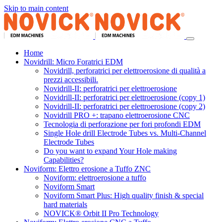
Skip to main content
Home
Novidrill: Micro Foratrici EDM
Novidrill, perforatrici per elettroerosione di qualità a
prezzi accessibili.
Novidrill-II: perforatrici per elettroerosione
Novidrill-II: perforatrici per elettroerosione (copy 1)
Novidrill-II: perforatrici per elettroerosione (copy 2)
Novidrill PRO +: trapano elettroerosione CNC
Tecnologia di perforazione per fori profondi EDM
Single Hole drill Electrode Tubes vs. Multi-Channel
Electrode Tubes
Do you want to expand Your Hole making
Capabilities?
Noviform: Elettro erosione a Tuffo ZNC
Noviform: elettroerosione a tuffo
Noviform Smart
Noviform Smart Plus: High quality finish & special
hard materials
NOVICK® Orbit II Pro Technology