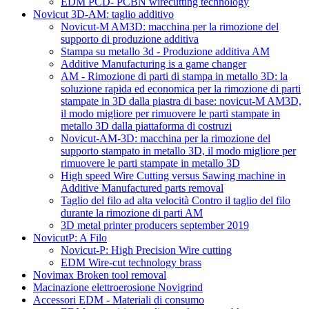
EDM PCD- PCBN wirecutting technology
Novicut 3D-AM: taglio additivo
Novicut-M AM3D: macchina per la rimozione del
supporto di produzione additiva
Stampa su metallo 3d - Produzione additiva AM
Additive Manufacturing is a game changer
AM - Rimozione di parti di stampa in metallo 3D: la
soluzione rapida ed economica per la rimozione di parti
stampate in 3D dalla piastra di base: novicut-M AM3D,
il modo migliore per rimuovere le parti stampate in
metallo 3D dalla piattaforma di costruzi
Novicut-AM-3D: macchina per la rimozione del
supporto stampato in metallo 3D, il modo migliore per
rimuovere le parti stampate in metallo 3D
High speed Wire Cutting versus Sawing machine in
Additive Manufactured parts removal
Taglio del filo ad alta velocità Contro il taglio del filo
durante la rimozione di parti AM
3D metal printer producers september 2019
NovicutP: A Filo
Novicut-P: High Precision Wire cutting
EDM Wire-cut technology brass
Novimax Broken tool removal
Macinazione elettroerosione Novigrind
Accessori EDM - Materiali di consumo