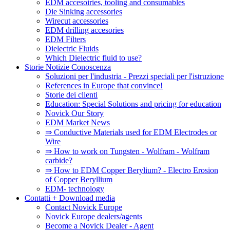
EDM accesoiries, tooling and consumables
Die Sinking accessories
Wirecut accessories
EDM drilling accesories
EDM Filters
Dielectric Fluids
Which Dielectric fluid to use?
Storie Notizie Conoscenza
Soluzioni per l'industria - Prezzi speciali per l'istruzione
References in Europe that convince!
Storie dei clienti
Education: Special Solutions and pricing for education
Novick Our Story
EDM Market News
⇒ Conductive Materials used for EDM Electrodes or
Wire
⇒ How to work on Tungsten - Wolfram - Wolfram
carbide?
⇒ How to EDM Copper Berylium? - Electro Erosion
of Copper Beryllium
EDM- technology
Contatti + Download media
Contact Novick Europe
Novick Europe dealers/agents
Become a Novick Dealer - Agent