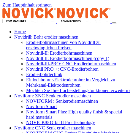
Zum Hauptinhalt springen
Home
Novidrill: Bohr erodier maschinen
Erodierbohrmaschinen von Novidrill zu
erschwinglichen Preisen
Novidrill-II: Erodierbohrmaschinen
Novidrill-II: Erodierbohrmaschinen (copy 1)
Novidrill-III-PRO: CNC Erodierbohrmaschinen
Novidrill PRO +: CNC-Erodierbohren
Erodierbohrtechnik
Einlochbohrer-Elektrodenrohre im Vergleich zu
Mehrkanal-Elektrodenrohren
Möchten Sie Ihre Locherstellungsfunktionen erweitern?
Noviform: ZNC Senk erodier maschinen
NOVIFORM : Senkerodiermaschinen
Noviform Smart
Noviform Smart Plus: High quality finish & special
hard materials
NOVICK® Orbit II Pro Technology
Noviform: CNC Senk erodier maschinen