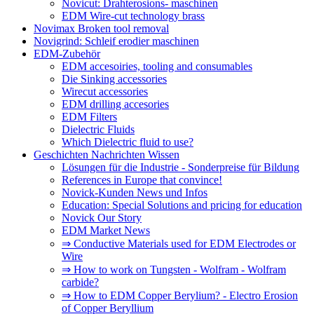
Novicut: Drahterosions- maschinen
EDM Wire-cut technology brass
Novimax Broken tool removal
Novigrind: Schleif erodier maschinen
EDM-Zubehör
EDM accesoiries, tooling and consumables
Die Sinking accessories
Wirecut accessories
EDM drilling accesories
EDM Filters
Dielectric Fluids
Which Dielectric fluid to use?
Geschichten Nachrichten Wissen
Lösungen für die Industrie - Sonderpreise für Bildung
References in Europe that convince!
Novick-Kunden News und Infos
Education: Special Solutions and pricing for education
Novick Our Story
EDM Market News
⇒ Conductive Materials used for EDM Electrodes or
Wire
⇒ How to work on Tungsten - Wolfram - Wolfram
carbide?
⇒ How to EDM Copper Berylium? - Electro Erosion
of Copper Beryllium