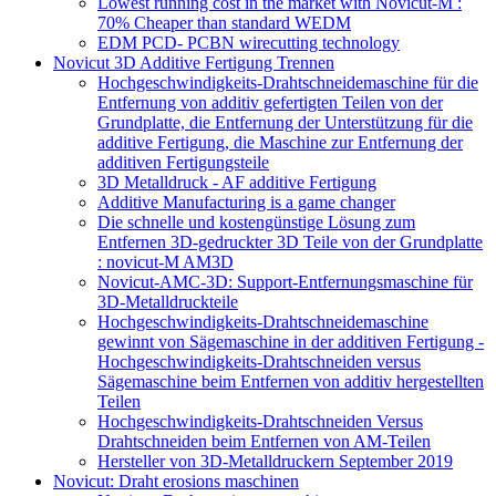
Lowest running cost in the market with Novicut-M :
70% Cheaper than standard WEDM
EDM PCD- PCBN wirecutting technology
Novicut 3D Additive Fertigung Trennen
Hochgeschwindigkeits-Drahtschneidemaschine für die
Entfernung von additiv gefertigten Teilen von der
Grundplatte, die Entfernung der Unterstützung für die
additive Fertigung, die Maschine zur Entfernung der
additiven Fertigungsteile
3D Metalldruck - AF additive Fertigung
Additive Manufacturing is a game changer
Die schnelle und kostengünstige Lösung zum
Entfernen 3D-gedruckter 3D Teile von der Grundplatte
: novicut-M AM3D
Novicut-AMC-3D: Support-Entfernungsmaschine für
3D-Metalldruckteile
Hochgeschwindigkeits-Drahtschneidemaschine
gewinnt von Sägemaschine in der additiven Fertigung -
Hochgeschwindigkeits-Drahtschneiden versus
Sägemaschine beim Entfernen von additiv hergestellten
Teilen
Hochgeschwindigkeits-Drahtschneiden Versus
Drahtschneiden beim Entfernen von AM-Teilen
Hersteller von 3D-Metalldruckern September 2019
Novicut: Draht erosions maschinen