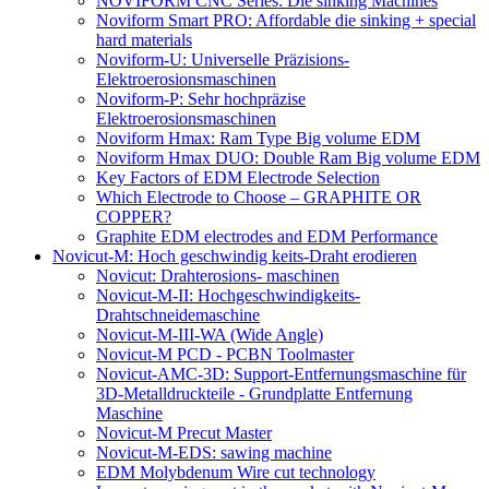
NOVIFORM CNC Series: Die sinking Machines
Noviform Smart PRO: Affordable die sinking + special
hard materials
Noviform-U: Universelle Präzisions-
Elektroerosionsmaschinen
Noviform-P: Sehr hochpräzise
Elektroerosionsmaschinen
Noviform Hmax: Ram Type Big volume EDM
Noviform Hmax DUO: Double Ram Big volume EDM
Key Factors of EDM Electrode Selection
Which Electrode to Choose – GRAPHITE OR
COPPER?
Graphite EDM electrodes and EDM Performance
Novicut-M: Hoch geschwindig keits-Draht erodieren
Novicut: Drahterosions- maschinen
Novicut-M-II: Hochgeschwindigkeits-
Drahtschneidemaschine
Novicut-M-III-WA (Wide Angle)
Novicut-M PCD - PCBN Toolmaster
Novicut-AMC-3D: Support-Entfernungsmaschine für
3D-Metalldruckteile - Grundplatte Entfernung
Maschine
Novicut-M Precut Master
Novicut-M-EDS: sawing machine
EDM Molybdenum Wire cut technology