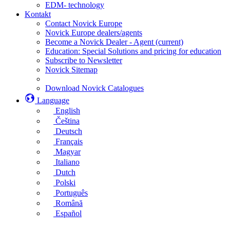
EDM- technology
Kontakt
Contact Novick Europe
Novick Europe dealers/agents
Become a Novick Dealer - Agent
(current)
Education: Special Solutions and pricing for education
Subscribe to Newsletter
Novick Sitemap
Download Novick Catalogues
Language
English
Čeština
Deutsch
Français
Magyar
Italiano
Dutch
Polski
Português
Română
Español