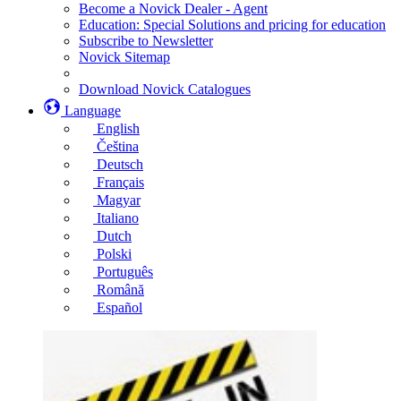
Become a Novick Dealer - Agent
Education: Special Solutions and pricing for education
Subscribe to Newsletter
Novick Sitemap
Download Novick Catalogues
Language
English
Čeština
Deutsch
Français
Magyar
Italiano
Dutch
Polski
Português
Română
Español