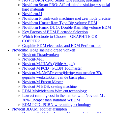
NOVIFORM CNC Series: Die sinking Machines
Noviform Smart PRO: Affordable die sinking + special
hard materials
Noviform-U
Noviform-P: zinkvonk machines met zeer hoge precisie
Noviform Hmax: Ram Type Big volume EDM
Noviform Hmax DUO: Double Ram Big volume EDM
Key Factors of EDM Electrode Selection
Which Electrode to Choose – GRAPHITE OR
COPPER?
Graphite EDM electrodes and EDM Performance
NovicutM Hoge snelheid draad vonken
Novicut: Draadvonken
Novicut-M-II
Novicut-M-III-WA (Wide Angle)
Novicut-M PCD - PCBN Toolmaster
Novicut-M-AM3D: verwijdering van metalen 3D-
geprinte werkstukken van de basis plaat
Novicut-M Precut Master
Novicut-M-EDS: sawing machine
EDM Molybdenum Wire cut technology
Lowest running cost in the market with Novicut-M :
70% Cheaper than standard WEDM
EDM PCD- PCBN wirecutting technology
Novicut 3DAM: additief afsnijden