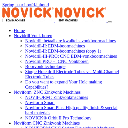
Spring naar hoofd-inhoud
Home
Novidrill Vonk boren
Novidrill: betaalbare kwaliteits vonkboormachines
Novidrill-II: EDM-boormachines
Novidrill-II: EDM-boormachines (copy 1)
Novidrill-III-PRO: CNC EDM-vonkboormachines
Novidrill PRO +: CNC Vonkboren
Boorvonk technologie
Single Hole drill Electrode Tubes vs. Multi-Channel
Electrode Tubes
Do you want to expand Your Hole making
Capabilities?
Noviform: ZNC Zinkvonk Machines
NOVIFORM : Zinkvonkmachines
Noviform Smart
Noviform Smart Plus: High quality finish & special
hard materials
NOVICK® Orbit II Pro Technology
Noviform CNC Zinkvonk Machines