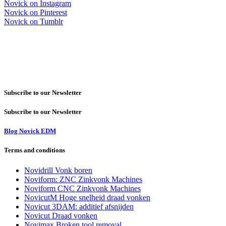
Novick on Instagram
Novick on Pinterest
Novick on Tumblr
Subscribe to our Newsletter
Subscribe to our Newsletter
Blog Novick EDM
Terms and conditions
Novidrill Vonk boren
Noviform: ZNC Zinkvonk Machines
Noviform CNC Zinkvonk Machines
NovicutM Hoge snelheid draad vonken
Novicut 3DAM: additief afsnijden
Novicut Draad vonken
Novimax Broken tool removal