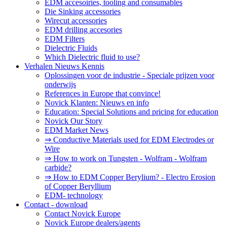
EDM accesoiries, tooling and consumables
Die Sinking accessories
Wirecut accessories
EDM drilling accesories
EDM Filters
Dielectric Fluids
Which Dielectric fluid to use?
Verhalen Nieuws Kennis
Oplossingen voor de industrie - Speciale prijzen voor
onderwijs
References in Europe that convince!
Novick Klanten: Nieuws en info
Education: Special Solutions and pricing for education
Novick Our Story
EDM Market News
⇒ Conductive Materials used for EDM Electrodes or
Wire
⇒ How to work on Tungsten - Wolfram - Wolfram
carbide?
⇒ How to EDM Copper Berylium? - Electro Erosion
of Copper Beryllium
EDM- technology
Contact - download
Contact Novick Europe
Novick Europe dealers/agents