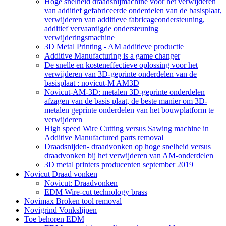
Hoge snelheid draadsnijmachine voor het verwijderen
van additief gefabriceerde onderdelen van de basisplaat,
verwijderen van additieve fabricageondersteuning,
additief vervaardigde ondersteuning
verwijderingsmachine
3D Metal Printing - AM additieve productie
Additive Manufacturing is a game changer
De snelle en kosteneffectieve oplossing voor het
verwijderen van 3D-geprinte onderdelen van de
basisplaat : novicut-M AM3D
Novicut-AM-3D: metalen 3D-geprinte onderdelen
afzagen van de basis plaat, de beste manier om 3D-
metalen geprinte onderdelen van het bouwplatform te
verwijderen
High speed Wire Cutting versus Sawing machine in
Additive Manufactured parts removal
Draadsnijden- draadvonken op hoge snelheid versus
draadvonken bij het verwijderen van AM-onderdelen
3D metal printers producenten september 2019
Novicut Draad vonken
Novicut: Draadvonken
EDM Wire-cut technology brass
Novimax Broken tool removal
Novigrind Vonkslijpen
Toe behoren EDM