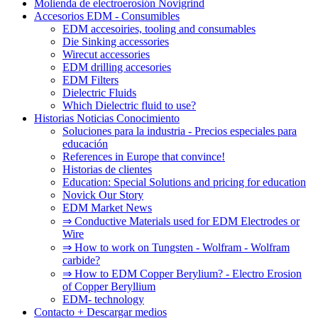
Molienda de electroerosión Novigrind
Accesorios EDM - Consumibles
EDM accesoiries, tooling and consumables
Die Sinking accessories
Wirecut accessories
EDM drilling accesories
EDM Filters
Dielectric Fluids
Which Dielectric fluid to use?
Historias Noticias Conocimiento
Soluciones para la industria - Precios especiales para
educación
References in Europe that convince!
Historias de clientes
Education: Special Solutions and pricing for education
Novick Our Story
EDM Market News
⇒ Conductive Materials used for EDM Electrodes or
Wire
⇒ How to work on Tungsten - Wolfram - Wolfram
carbide?
⇒ How to EDM Copper Berylium? - Electro Erosion
of Copper Beryllium
EDM- technology
Contacto + Descargar medios