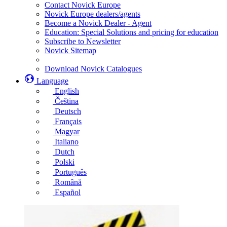
Contact Novick Europe
Novick Europe dealers/agents
Become a Novick Dealer - Agent
Education: Special Solutions and pricing for education
Subscribe to Newsletter
Novick Sitemap
Download Novick Catalogues
Language
English
Čeština
Deutsch
Français
Magyar
Italiano
Dutch
Polski
Português
Română
Español