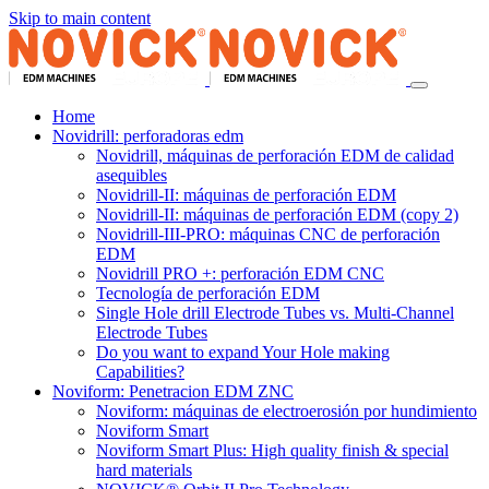
Skip to main content
Home
Novidrill: perforadoras edm
Novidrill, máquinas de perforación EDM de calidad
asequibles
Novidrill-II: máquinas de perforación EDM
Novidrill-II: máquinas de perforación EDM (copy 2)
Novidrill-III-PRO: máquinas CNC de perforación
EDM
Novidrill PRO +: perforación EDM CNC
Tecnología de perforación EDM
Single Hole drill Electrode Tubes vs. Multi-Channel
Electrode Tubes
Do you want to expand Your Hole making
Capabilities?
Noviform: Penetracion EDM ZNC
Noviform: máquinas de electroerosión por hundimiento
Noviform Smart
Noviform Smart Plus: High quality finish & special
hard materials