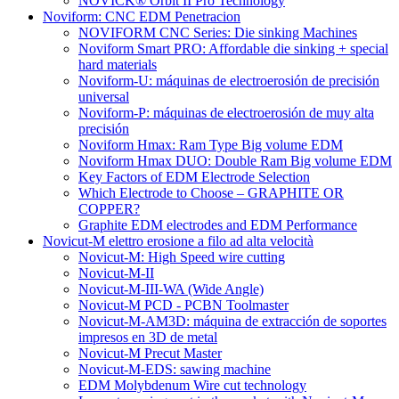
NOVICK® Orbit II Pro Technology
Noviform: CNC EDM Penetracion
NOVIFORM CNC Series: Die sinking Machines
Noviform Smart PRO: Affordable die sinking + special
hard materials
Noviform-U: máquinas de electroerosión de precisión
universal
Noviform-P: máquinas de electroerosión de muy alta
precisión
Noviform Hmax: Ram Type Big volume EDM
Noviform Hmax DUO: Double Ram Big volume EDM
Key Factors of EDM Electrode Selection
Which Electrode to Choose – GRAPHITE OR
COPPER?
Graphite EDM electrodes and EDM Performance
Novicut-M elettro erosione a filo ad alta velocità
Novicut-M: High Speed wire cutting
Novicut-M-II
Novicut-M-III-WA (Wide Angle)
Novicut-M PCD - PCBN Toolmaster
Novicut-M-AM3D: máquina de extracción de soportes
impresos en 3D de metal
Novicut-M Precut Master
Novicut-M-EDS: sawing machine
EDM Molybdenum Wire cut technology