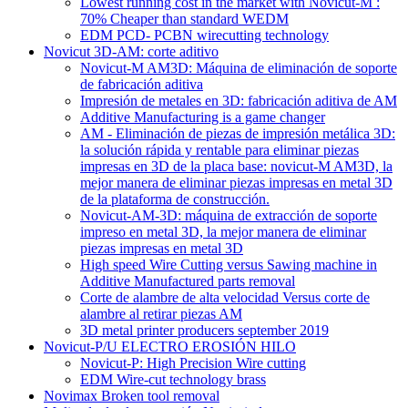
Lowest running cost in the market with Novicut-M :
70% Cheaper than standard WEDM
EDM PCD- PCBN wirecutting technology
Novicut 3D-AM: corte aditivo
Novicut-M AM3D: Máquina de eliminación de soporte
de fabricación aditiva
Impresión de metales en 3D: fabricación aditiva de AM
Additive Manufacturing is a game changer
AM - Eliminación de piezas de impresión metálica 3D:
la solución rápida y rentable para eliminar piezas
impresas en 3D de la placa base: novicut-M AM3D, la
mejor manera de eliminar piezas impresas en metal 3D
de la plataforma de construcción.
Novicut-AM-3D: máquina de extracción de soporte
impreso en metal 3D, la mejor manera de eliminar
piezas impresas en metal 3D
High speed Wire Cutting versus Sawing machine in
Additive Manufactured parts removal
Corte de alambre de alta velocidad Versus corte de
alambre al retirar piezas AM
3D metal printer producers september 2019
Novicut-P/U ELECTRO EROSIÓN HILO
Novicut-P: High Precision Wire cutting
EDM Wire-cut technology brass
Novimax Broken tool removal