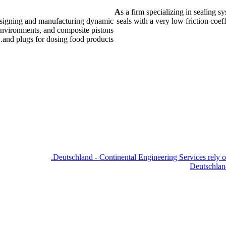
A
s a firm specializing in sealing 
 designing and manufacturing dynamic
seals with a very low friction coef
e environments, and composite pistons
and plugs for dosing food products.
Deutschland - Continental Engineering Services rely 
Deutschlan