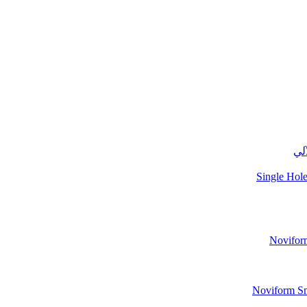
آلي
Single Hole
Noviform
Noviform Sma