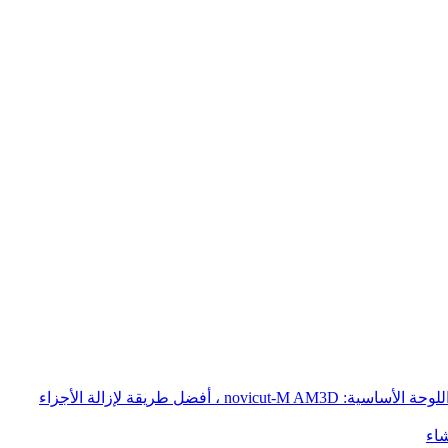
إزالة أجزاء الطباعة المعدنية AM - ثلاثي الأبعاد: الحل السريع والفعال من حيث التكلفة لإزالة الأجزاء المطبوعة ثلاثية الأبعاد من اللوحة الأساسية: novicut-M AM3D ، أفضل طريقة لإزالة الأجزاء