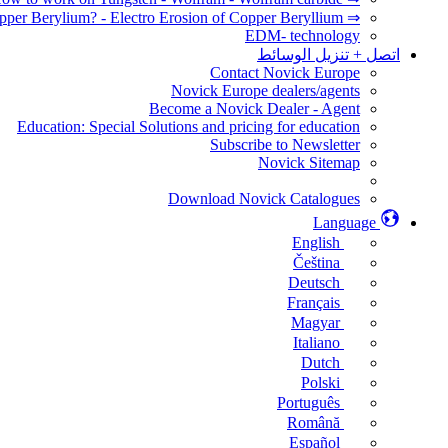
⇒ How to EDM Copper Berylium? - Electro Erosion of Copper Beryllium
EDM- technology
اتصل + تنزيل الوسائط
Contact Novick Europe
Novick Europe dealers/agents
Become a Novick Dealer - Agent
Education: Special Solutions and pricing for education
Subscribe to Newsletter
Novick Sitemap
Download Novick Catalogues
Language
English
Čeština
Deutsch
Français
Magyar
Italiano
Dutch
Polski
Português
Română
Español