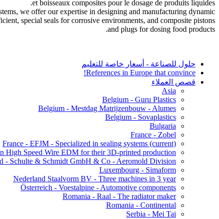
et boisseaux composites pour le dosage de produits liquides.
systems, we offer our expertise in designing and manufacturing dynamic
ficient, special seals for corrosive environments, and composite pistons
and plugs for dosing food products.
حلول للصناعة - أسعار خاصة للتعليم
References in Europe that convince!
قصص العملاء
Asia
Belgium - Guru Plastics
Belgium - Mestdag Matrijzenbouw - Alumes
Belgium - Sovaplastics
Bulgaria
France - Zobel
France - EFJM - Specialized in sealing systems
(current)
on High Speed Wire EDM for their 3D-printed production.
d - Schulte & Schmidt GmbH & Co - Aeromold Division
Luxembourg - Simaform
Nederland Staalvorm BV - Three machines in 3 year
Österreich - Voestalpine - Automotive components
Romania - Raal - The radiator maker
Romania - Continental
Serbia - Mei Tai