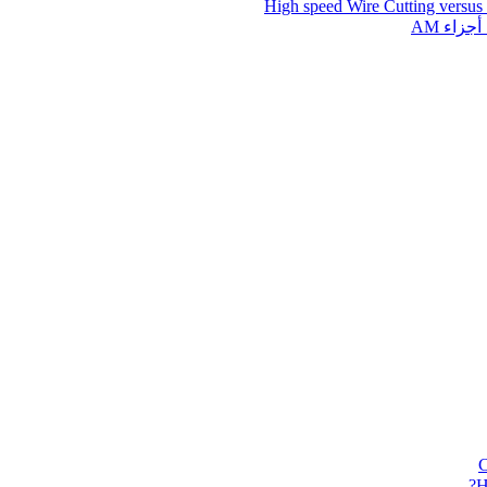
High speed Wire Cutting versus
زاء AM