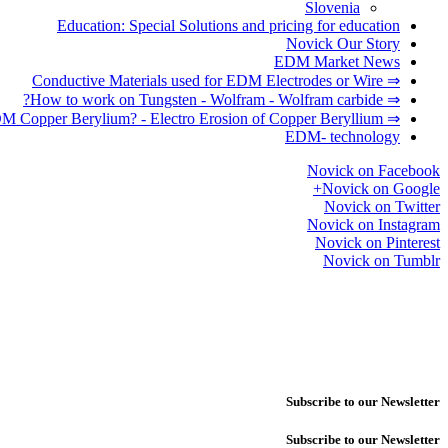
Slovenia
Education: Special Solutions and pricing for education
Novick Our Story
EDM Market News
⇒ Conductive Materials used for EDM Electrodes or Wire
⇒ How to work on Tungsten - Wolfram - Wolfram carbide?
⇒ How to EDM Copper Berylium? - Electro Erosion of Copper Beryllium
EDM- technology
Novick on Facebook
Novick on Google+
Novick on Twitter
Novick on Instagram
Novick on Pinterest
Novick on Tumblr
Subscribe to our Newsletter
Subscribe to our Newsletter